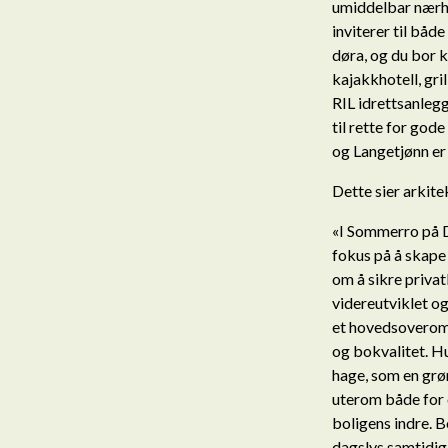
umiddelbar nærh
inviterer til båd
døra, og du bor 
kajakkhotell, gril
RIL idrettsanlegg
til rette for gode
og Langetjønn er e
Dette sier arkit
«I Sommerro på D
fokus på å skape
om å sikre privat
videreutviklet og
et hovedsoverom 
og bokvalitet. 
hage, som en grøn
uterom både for 
boligens indre. B
dagslys samtidig