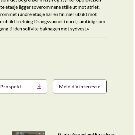
rste etasje ligger soverommene stille ut mot atriet,
ommet i andre etasje har en fin, nær utsikt mot
re utsikt i retning Drangsvannet i nord, samtidig som
tgang til den solfylte bakhagen mot sydvest.»
Prospekt
Meld din interesse
Gaute Kverneland Baardsen