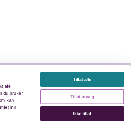
Tillat alle
osiale
Øyvind Lauvland
n du bruker
91 79 44 46
Tillat utvalg
som kan
oyvind@drangsvann.no
mlet inn
Ikke tillat