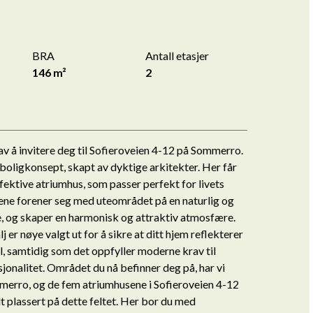
BRA
Antall etasjer
146 m²
2
av å invitere deg til Sofieroveien 4-12 på Sommerro.
 boligkonsept, skapt av dyktige arkitekter. Her får
ektive atriumhus, som passer perfekt for livets
igene forener seg med uteområdet på en naturlig og
 og skaper en harmonisk og attraktiv atmosfære.
 er nøye valgt ut for å sikre at ditt hjem reflekterer
il, samtidig som det oppfyller moderne krav til
jonalitet. Området du nå befinner deg på, har vi
mmerro, og de fem atriumhusene i Sofieroveien 4-12
 plassert på dette feltet. Her bor du med