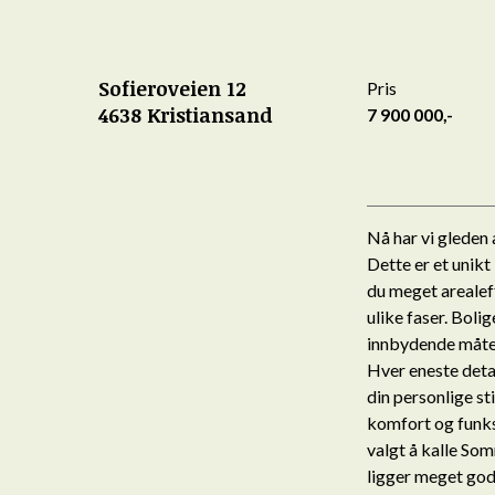
Sofieroveien 12
Pris
4638 Kristiansand
7 900 000,-
Nå har vi gleden 
Dette er et unikt
du meget arealeff
ulike faser. Bol
innbydende måte,
Hver eneste detalj
din personlige st
komfort og funks
valgt å kalle So
ligger meget godt