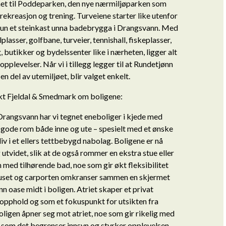
et til Poddeparken, den nye nærmiljøparken som
e rekreasjon og trening. Turveiene starter like utenfor
kun et steinkast unna badebrygga i Drangsvann. Med
lplasser, golfbane, turveier, tennishall, fiskeplasser,
, butikker og bydelssenter like i nærheten, ligger alt
 opplevelser. Når vi i tillegg legger til at Rundetjønn
n del av utemiljøet, blir valget enkelt.
ekt Fjeldal & Smedmark om boligene:
rangsvann har vi tegnet eneboliger i kjede med
 gode rom både inne og ute – spesielt med et ønske
liv i et ellers tettbebygd nabolag. Boligene er nå
 utvidet, slik at de også rommer en ekstra stue eller
med tilhørende bad, noe som gir økt fleksibilitet
Huset og carporten omkranser sammen en skjermet
n oase midt i boligen. Atriet skaper et privat
opphold og som et fokuspunkt for utsikten fra
oligen åpner seg mot atriet, noe som gir rikelig med
 som det begrenser innsyn og styrker opplevelsen