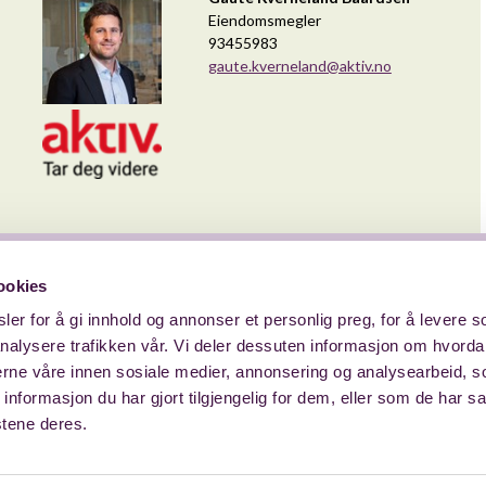
Eiendomsmegler
93455983
gaute.kverneland@aktiv.no
ookies
er for å gi innhold og annonser et personlig preg, for å levere s
Meld din interesse
nalysere trafikken vår. Vi deler dessuten informasjon om hvorda
nerne våre innen sosiale medier, annonsering og analysearbeid, 
formasjon du har gjort tilgjengelig for dem, eller som de har sa
stene deres.