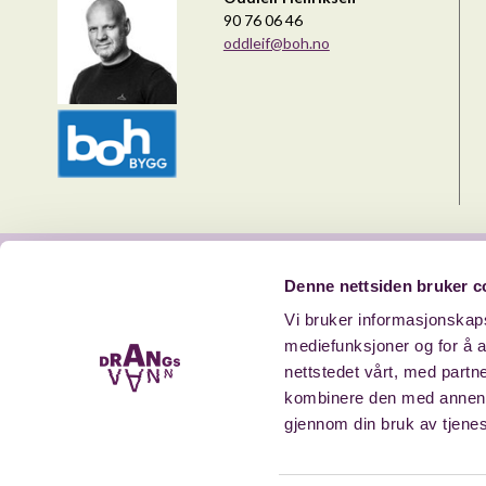
90 76 06 46
oddleif@boh.no
Denne nettsiden bruker c
Vi bruker informasjonskapsl
mediefunksjoner og for å a
nettstedet vårt, med part
kombinere den med annen in
gjennom din bruk av tjene