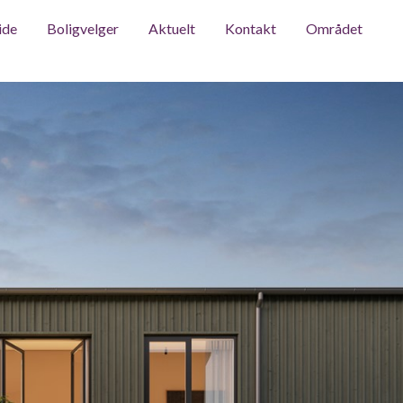
ide
Boligvelger
Aktuelt
Kontakt
Området
Forside
Bol
Området