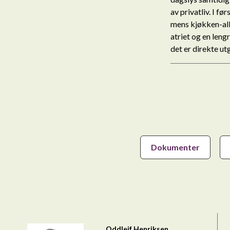
av privatliv. I fø
mens kjøkken-allr
atriet og en leng
det er direkte u
Dokumenter
Oddleif Henriksen