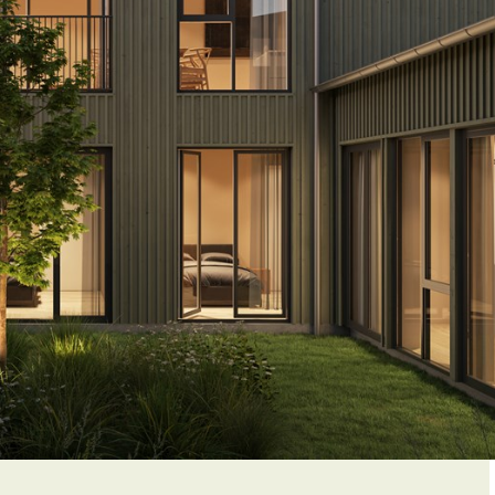
Levende gatetun
Bærekraft
Aktiv bydel
Grønne omgivelser
Arkitektur