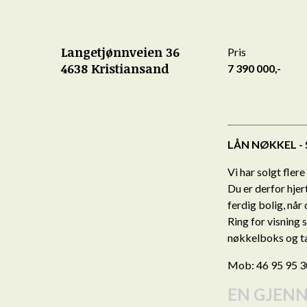
Langetjønnveien 36
Pris
4638 Kristiansand
7 390 000,-
LÅN NØKKEL -
Vi har solgt flere
Du er derfor hje
ferdig bolig, når
Ring for visning 
nøkkelboks og ta
Mob: 46 95 95 3
EN GJENN