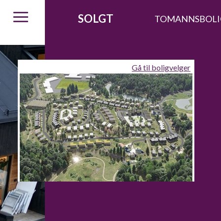
SOLGT
TOMANNSBOLI
Gå til boligvelger
igvelger
Aktuelt
Kontakt
Om oss