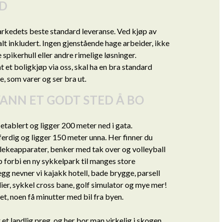
D
markedets beste standard leveranse. Ved kjøp av
 alt inkludert. Ingen gjenstående hage arbeider, ikke
 spikerhull eller andre rimelige løsninger.
at et boligkjøp via oss, skal ha en bra standard
, som varer og ser bra ut.
ANN ET GODT STED Å BO
etablert og ligger 200 meter ned i gata.
erdig og ligger 150 meter unna. Her finner du
lekeapparater, benker med tak over og volleyball
 forbi en ny sykkelpark til manges store
llegg nevner vi kajakk hotell, bade brygge, parsell
sklier, sykkel cross bane, golf simulator og mye mer!
get, noen få minutter med bil fra byen.
 et landlig preg, og her bor man virkelig i skogen.