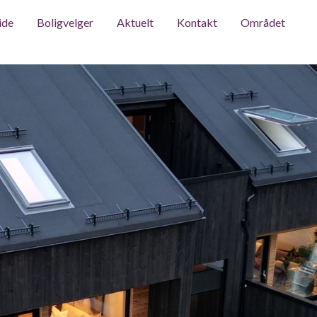
ide
Boligvelger
Aktuelt
Kontakt
Området
Forside
Bol
Området