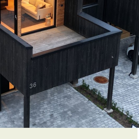
Levende gatetun
Bærekraft
Aktiv bydel
Grønne omgivelser
Arkitektur