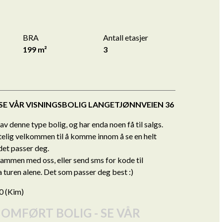
BRA
Antall etasjer
199 m²
3
 SE VÅR VISNINGSBOLIG LANGETJØNNVEIEN 36
 av denne type bolig, og har enda noen få til salgs.
rtelig velkommen til å komme innom å se en helt
 det passer deg.
sammen med oss, eller send sms for kode til
 turen alene. Det som passer deg best :)
0 (Kim)
OMFØRT BOLIG - SE VÅR