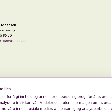
 Johansen
sansvarlig
95 95 30
@rogeraamodt.no
ookies
er for å gi innhold og annonser et personlig preg, for å levere s
Meld din interesse
nalysere trafikken vår. Vi deler dessuten informasjon om hvorda
nerne våre innen sosiale medier, annonsering og analysearbeid, 