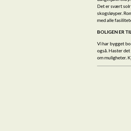
Det er svært solr
skogsløyper. Ro
med alle fasilite
BOLIGEN ER TIL
Vi har bygget bol
også. Haster det 
om muligheter. K