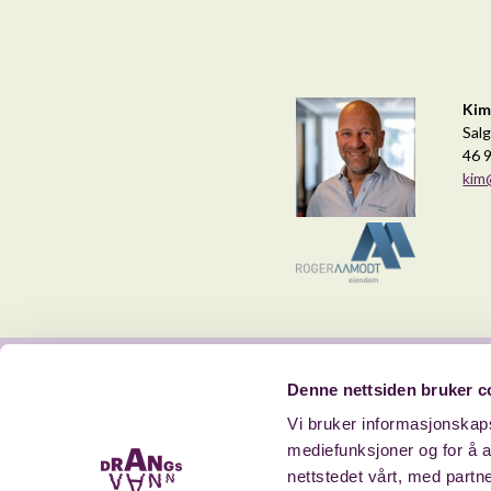
Kim
Salg
46 
kim
Denne nettsiden bruker c
Vi bruker informasjonskapsl
mediefunksjoner og for å a
nettstedet vårt, med part