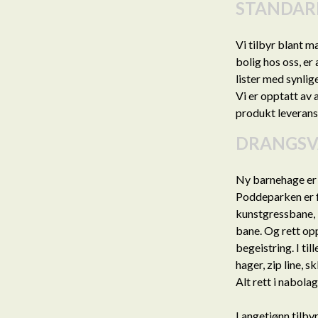
STANDAR
Vi tilbyr blant 
bolig hos oss, er
lister med synlige
Vi er opptatt av 
produkt leveranse
DRANGSV
Ny barnehage er 
Poddeparken er f
kunstgressbane, 
bane. Og rett opp
begeistring. I ti
hager, zip line, 
Alt rett i nabola
Langetjønn tilbyr