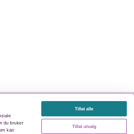
Tillat alle
osiale
Øyvind Lauvland
n du bruker
91 79 44 46
Tillat utvalg
som kan
oyvind@drangsvann.no