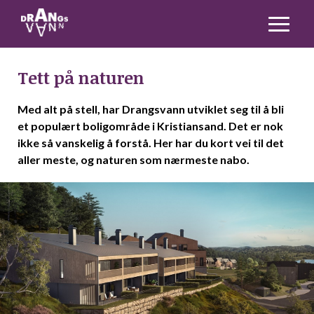
Tett på naturen
Med alt på stell, har Drangsvann utviklet seg til å bli
et populært boligområde i Kristiansand. Det er nok
Forside
Boligvelger
ikke så vanskelig å forstå. Her har du kort vei til det
aller meste, og naturen som nærmeste nabo.
Aktuelt
Området
Levende gatetun