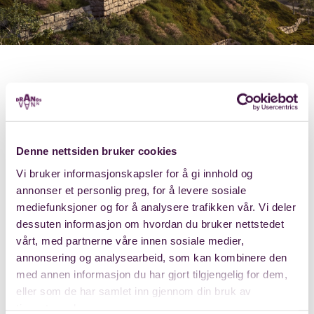
Bærekraft
Aktiv bydel
Grønne omgivelser
På Drangsvann er vi opptatt av at det først og fremst skal
Arkitektur
være godt å leve, og naturen er kanskje noe av det
viktigste vi har for å få et godt liv. Med turstiene rett
Denne nettsiden bruker cookies
utenfor døra, og sjøen bare et lite steinkast unna, vil du her
Om oss
kunne kjenne og føle på naturen uten å måtte legge ut på
Vi bruker informasjonskapsler for å gi innhold og
Kontakt
en stor utflukt. Kjenn på vinden som gir deg et deilig pust
annonser et personlig preg, for å levere sosiale
på en varm sommerdag, eller som på en kald høstkveld gir
mediefunksjoner og for å analysere trafikken vår. Vi deler
deg et forfriskende stryk på kinnet. Det er følelsen av å
dessuten informasjon om hvordan du bruker nettstedet
Kontakt
leve.
vårt, med partnerne våre innen sosiale medier,
annonsering og analysearbeid, som kan kombinere den
med annen informasjon du har gjort tilgjengelig for dem,
Dokumenter
eller som de har samlet inn gjennom din bruk av
Nei, vi skal ikke bare friste med fantastisk natur i denne
Personvern
tjenestene deres.
artikkelen. Det er nemlig rekkehusene i Benestadheia 42a